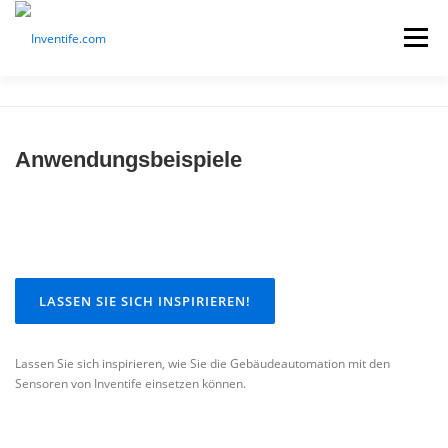
Menü
ANWENDUNGEN
FUNKTIONEN
Anwendungsbeispiele

SHOP
PRODUKTE
HILFE
KONTAKT
LASSEN SIE SICH INSPIRIEREN!
Lassen Sie sich inspirieren, wie Sie die Gebäudeautomation mit den
Sensoren von Inventife einsetzen können.