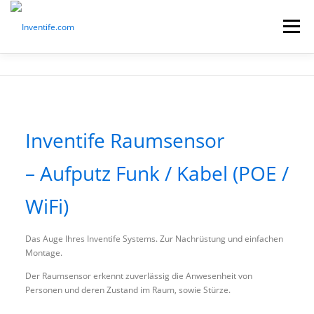
Menü
ANWENDUNGEN
FUNKTIONEN

SHOP
PRODUKTE
HILFE
KONTAKT
Inventife Raumsensor
–
Aufputz
Funk / Kabel (
POE /
WiFi)
Das Auge Ihres Inventife Systems. Zur Nachrüstung und einfachen
Montage.
Der Raumsensor erkennt zuverlässig die Anwesenheit von
Personen und deren Zustand im Raum, sowie Stürze.